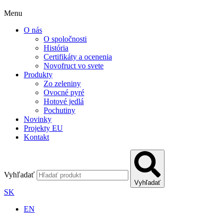
Menu
O nás
O spoločnosti
História
Certifikáty a ocenenia
Novofruct vo svete
Produkty
Zo zeleniny
Ovocné pyré
Hotové jedlá
Pochutiny
Novinky
Projekty EU
Kontakt
Vyhľadať
Vyhľadať
SK
EN