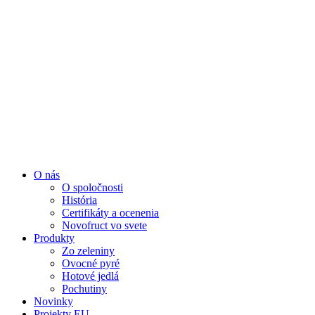
Preskočiť
na
obsah
O nás
O spoločnosti
História
Certifikáty a ocenenia
Novofruct vo svete
Produkty
Zo zeleniny
Ovocné pyré
Hotové jedlá
Pochutiny
Novinky
Projekty EU